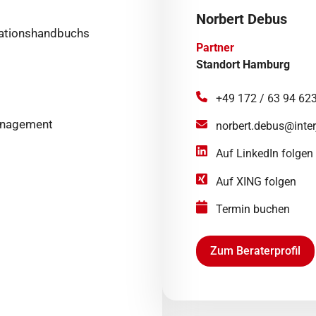
Norbert Debus
sationshandbuchs
Partner
Standort Hamburg
+49 172 / 63 94 62
management
norbert.debus@inter
Auf LinkedIn folgen
Auf XING folgen
Termin buchen
Zum Beraterprofil