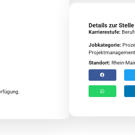
Details zur Stelle
Karrierestufe:
Beruf
Jobkategorie:
Proz
Projektmanagemen
Standort:
Rhein-Mai
rfügung.