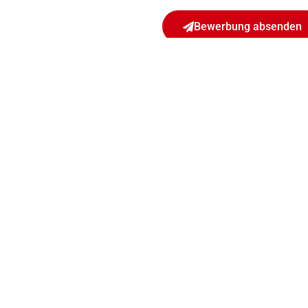
Bewerbung absenden
Standorte
Br
Georgenthal | Berlin | Hamburg | Frankfurt a. M.
Ers
München | Budapest | Moskau | Goslar
Ban
Fin
Un
Wir