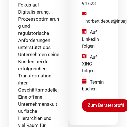
94 623
Fokus auf
Digitalisierung,
Prozessoptimierun
norbert.debus@interj
g und
Auf
regulatorische
LinkedIn
Anforderungen
folgen
unterstützt das
Unternehmen seine
Auf
Kunden bei der
XING
erfolgreichen
folgen
Transformation
Termin
ihrer
buchen
Geschäftsmodelle.
Eine offene
Unternehmenskult
Zum Beraterprofil
ur, flache
Hierarchien und
viel Raum für