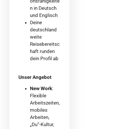
onsfähigkeite
n in Deutsch
und Englisch
Deine
deutschland
weite
Reisebereitsc
haft runden
dein Profil ab
Unser Angebot
New Work
:
Flexible
Arbeitszeiten,
mobiles
Arbeiten,
„Du“-Kultur,