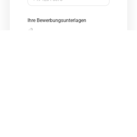
Ihre Bewerbungsunterlagen
Möchten Sie uns noch etwas
mitteilen?
Ich stimme zu, dass meine
personenbezogenen Daten im
Rahmen des Bewerbungsprozesses
gespeichert und verarbeitet werden