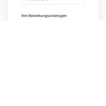
Ihre Bewerbungsunterlagen
Möchten Sie uns noch etwas
mitteilen?
Ich stimme zu, dass meine
personenbezogenen Daten im
Rahmen des Bewerbungsprozesses
gespeichert und verarbeitet werden