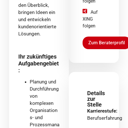
folgen
den Überblick,
bringen Ideen ein
Auf
XING
und entwickeln
folgen
kundenorientierte
Lösungen.
Zum Beraterprofil
Ihr zukünftiges
Aufgabengebiet
:
Planung und
Durchführung
Details
von
zur
komplexen
Stelle
Organisation
Karrierestufe:
s- und
Berufserfahrung
Prozessmana