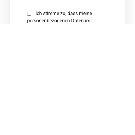
Ich stimme zu, dass meine
personenbezogenen Daten im
Rahmen des Bewerbungsprozesses
gespeichert und verarbeitet werden
dürfen. Ich habe die
Datenschutzerklärung
gelesen und
verstanden.
Bewerbung absenden