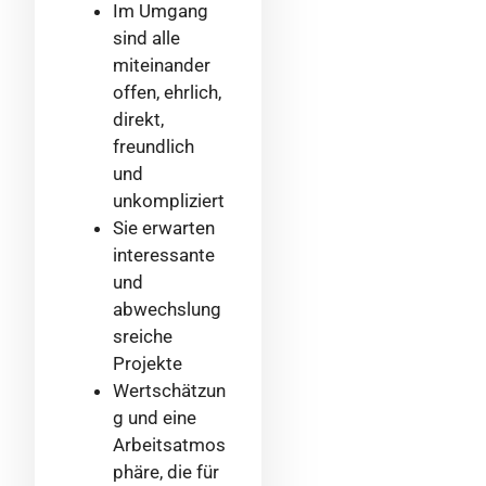
Im Umgang
sind alle
miteinander
offen, ehrlich,
direkt,
freundlich
und
unkompliziert
Sie erwarten
interessante
und
abwechslung
sreiche
Projekte
Wertschätzun
g und eine
Arbeitsatmos
phäre, die für