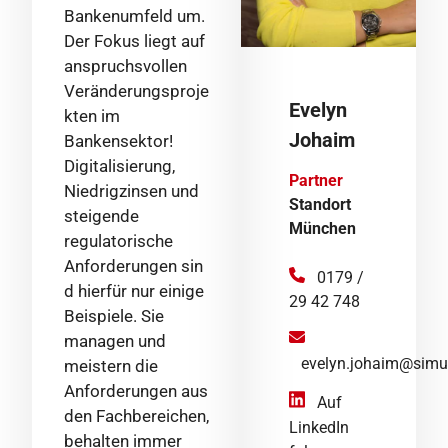
Bankenumfeld um.
Der Fokus liegt auf
anspruchsvollen
Veränderungsproje
Evelyn
kten im
Johaim
Bankensektor!
Digitalisierung,
Partner
Niedrigzinsen und
Standort
steigende
München
regulatorische
Anforderungen sin
0179 /
d hierfür nur einige
29 42 748
Beispiele. Sie
managen und
evelyn.johaim@sim
meistern die
Anforderungen aus
Auf
den Fachbereichen,
LinkedIn
behalten immer