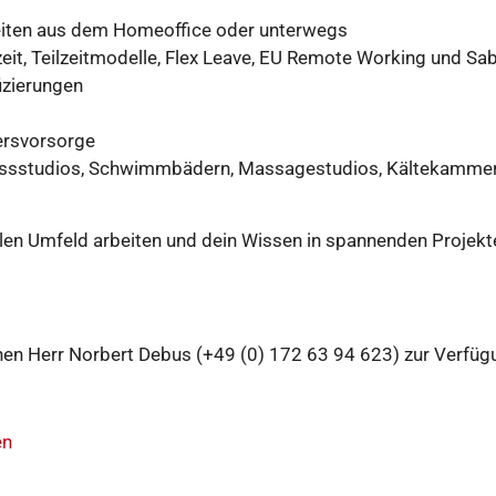
eiten aus dem Homeoffice oder unterwegs
eit, Teilzeitmodelle, Flex Leave, EU Remote Working und Sa
izierungen
tersvorsorge
nessstudios, Schwimmbädern, Massagestudios, Kältekammern
alen Umfeld arbeiten und dein Wissen in spannenden Projek
Ihnen Herr Norbert Debus (+49 (0) 172 63 94 623) zur Verfüg
en