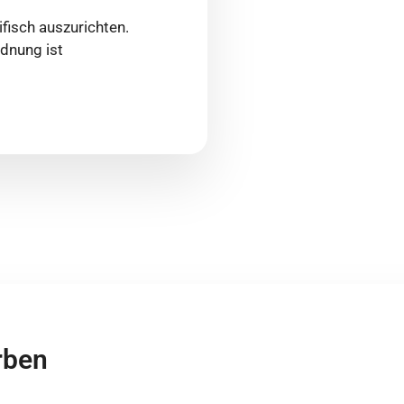
fisch auszurichten.
rdnung ist
rben