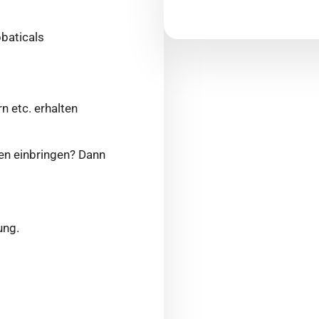
bbaticals
 etc. erhalten
ten einbringen? Dann
ung.