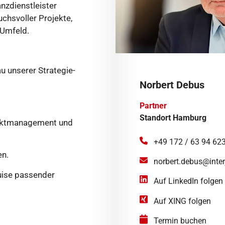
nzdienstleister
chsvoller Projekte,
-Umfeld.
u unserer Strategie-
Norbert Debus
Partner
Standort Hamburg
jektmanagement und
+49 172 / 63 94 62
en.
norbert.debus@inter
quise passender
Auf LinkedIn folgen
Auf XING folgen
Termin buchen