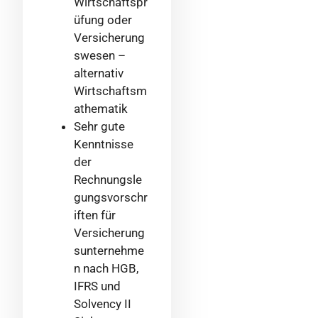
Wirtschaftspr
üfung oder
Versicherung
swesen –
alternativ
Wirtschaftsm
athematik
Sehr gute
Kenntnisse
der
Rechnungsle
gungsvorschr
iften für
Versicherung
sunternehme
n nach HGB,
IFRS und
Solvency II