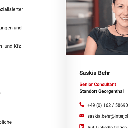
ialisierter
rungen und
h- und Kfz-
Saskia Behr
Senior Consultant
Standort Georgenthal
s
+49 (0) 162 / 5869
saskia.behr@interjo
bliche
Auf LinkedIn folgen