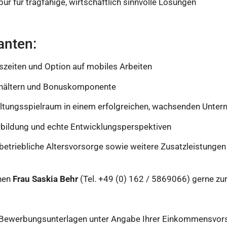
r für tragfähige, wirtschaftlich sinnvolle Lösungen
anten:
itszeiten und Option auf mobiles Arbeiten
Gehältern und Bonuskomponente
ltungsspielraum in einem erfolgreichen, wachsenden Unte
terbildung und echte Entwicklungsperspektiven
 betriebliche Altersvorsorge sowie weitere Zusatzleistung
hnen
Frau Saskia Behr
(Tel. +49 (0) 162 / 5869066) gerne zu
n Bewerbungsunterlagen unter Angabe Ihrer Einkommensvors