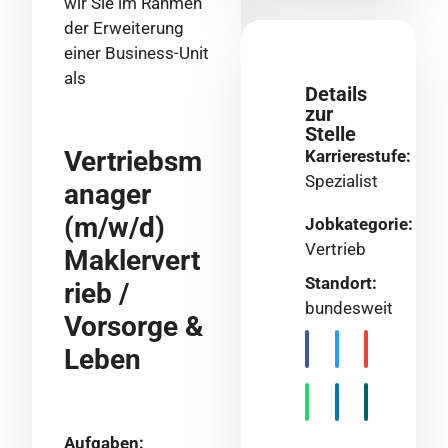
wir Sie im Rahmen
der Erweiterung
einer Business-Unit
als
Details
zur
Stelle
Vertriebsm
Karrierestufe:
Spezialist
anager
(m/w/d)
Jobkategorie:
Vertrieb
Maklervert
Standort:
rieb /
bundesweit
Vorsorge &
Leben
Aufgaben: