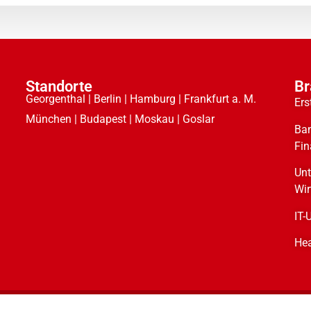
Standorte
Br
Georgenthal | Berlin | Hamburg | Frankfurt a. M.
Ers
München | Budapest | Moskau | Goslar
Ban
Fin
Un
Wir
IT-
Hea